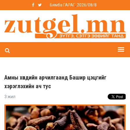
Бямба ГАРАГ
,
2026/08/8
Амны хөндийн арчилгаанд Башир цэцгийг
хэрэглэхийн ач тус
3 жил