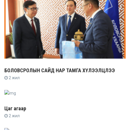
БОЛОВСРОЛЫН САЙД НАР ТАМГА ХҮЛЭЭЛЦЛЭЭ
2 жил
Цаг агаар
2 жил