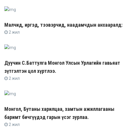
Малчид, иргэд, тээвэрчид, наадамчдын анхааралд:
2 жил
Дуучин С.Баттулга Монгол Улсын Урлагийн гавьяат
зүтгэлтэн цол хүртлээ.
2 жил
Монгол, Бутаны харилцаа, хамтын ажиллагааны
баримт бичгүүдэд гарын үсэг зурлаа.
2 жил