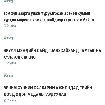
Том хүн азарга унаж түрүүлгэсэн эсэхэд сумын
хурдан морины комисс шийдвэр гаргах юм байна.
2 жил
ЭРҮҮЛ МЭНДИЙН САЙД Т.МӨНХСАЙХАНД ТАМГЫГ НЬ
ХҮЛЭЭЛГЭЖ ӨГЛӨӨ
2 жил
ЭРЧИМ ХҮЧНИЙ САЛБАРЫН АЖИЛЧДАД ТӨРИЙН
ДЭЭД ОДОН МЕДАЛЬ ГАРДУУЛАВ
2 жил