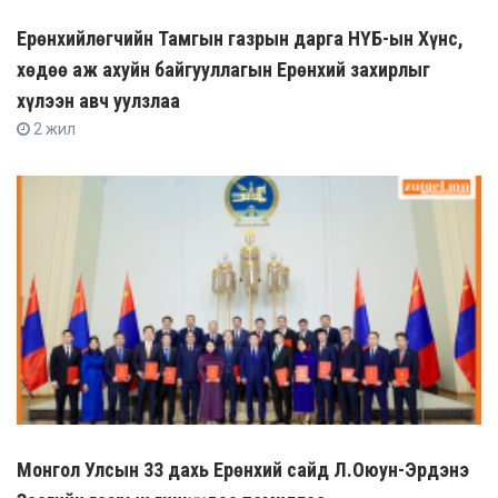
Ерөнхийлөгчийн Тамгын газрын дарга НҮБ-ын Хүнс,
хөдөө аж ахуйн байгууллагын Ерөнхий захирлыг
хүлээн авч уулзлаа
2 жил
Монгол Улсын 33 дахь Ерөнхий сайд Л.Оюун-Эрдэнэ