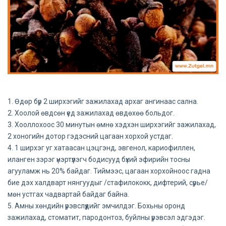
1. Өдөр бүр 2 ширхэгийг зажилахад архаг ангинаас сална.
2. Хоолой өвдсөн үед зажилахад өвдөхөө больдог.
3. Хооллохоос 30 минутын өмнө хэдхэн ширхэгийг зажилахад,
2 хоногийн дотор гэдэсний цагаан хорхой устдаг.
4. 1 ширхэг уг хатаасан цэцгэнд, эвгенол, кариофиллен,
иланген зэрэг үнэртүүлэгч бодисууд бүхий эфирийн тосны
агууламж нь 20% байдаг. Тиймээс, цагаан хорхойноос гадна
бие дэх халдварт нянгуудыг /стафилококк, дифтерий, сүрье/
мөн устгах чадвартай байдаг байна.
5. Амны хөндийн үрэвслүүдийг эмчилдэг. Бохьны оронд
зажилахад, стоматит, пародонтоз, буйлны үрэвсэл эдгэдэг.