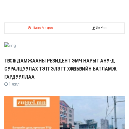
Шинэ Мэдээ
Их Үзсэн
ТӨГСӨХ ДАМЖААНЫ РЕЗИДЕНТ ЭМЧ НАРЫГ АНУ-Д
СУРАЛЦУУЛАХ ТЭТГЭЛЭГТ ХӨТӨЛБӨРИЙН БАТЛАМЖ
ГАРДУУЛЛАА
1 жил