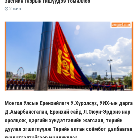
Засгийн газрын гишүүдээ томиллоо
2 жил
Монгол Улсын Ерөнхийлөгч У.Хүрэлсүх, УИХ-ын дарга
Д.Амарбаясгалан, Ерөнхий сайд Л.Оюун-Эрдэнэ нар
оролцож, цэргийн хүндэтгэлийн жагсаал, төрийн
дуулал эгшиглүүлж Төрийн алтан соёмбот далбаагаа
хүндэтгэлтэйгээр мандууллаа.