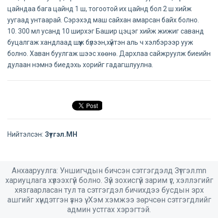
цайндаа бага цайнд 1 ш, тогоотой их цайнд бол 2 ш хийж
уугаад унтаарай. Сэрэхэд маш сайхан амарсан байх болно.
10. 300 мл усанд 10 ширхэг Башир цэцэг хийж жижиг саванд
буцалгаж хандлаад шүүж бүлээн,хүйтэн аль ч хэлбэрээр ууж
болно. Хаван буулгаж шээс хөөнө. Дархлаа сайжруулж биеийн
дулаан нэмнэ биедэхь хорийг гадагшлуулна.
Нийтэлсэн:
Зүтгэл.МН
Анхааруулга: Уншигчдын бичсэн сэтгэгдэлд Зүтгэл.mn
хариуцлага хүлээхгүй болно. Зүй зохисгүй зарим үг, хэллэгийг
хязгаарласан тул та сэтгэгдэл бичихдээ бусдын эрх
ашгийг хүндэтгэн үзнэ үү. Хэм хэмжээ зөрчсөн сэтгэгдлийг
админ устгах хэрэгтэй.