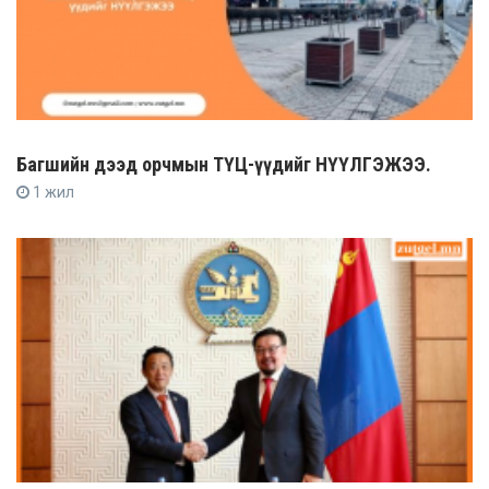
Багшийн дээд орчмын ТҮЦ-үүдийг НҮҮЛГЭЖЭЭ.
1 жил