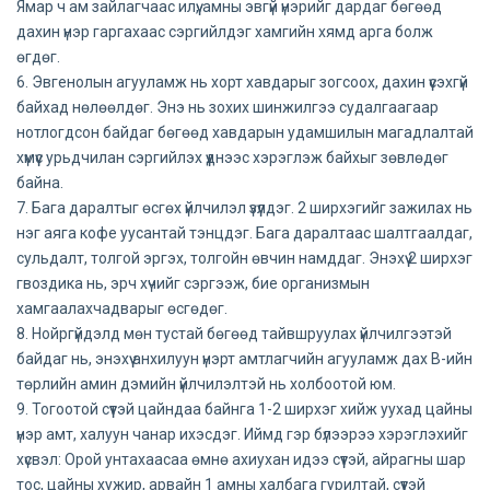
Ямар ч ам зайлагчаас илүү, амны эвгүй үнэрийг дардаг бөгөөд
дахин үнэр гаргахаас сэргийлдэг хамгийн хямд арга болж
өгдөг.
6. Эвгенолын агууламж нь хорт хавдарыг зогсоох, дахин үүсэхгүй
байхад нөлөөлдөг. Энэ нь зохих шинжилгээ судалгаагаар
нотлогдсон байдаг бөгөөд хавдарын удамшилын магадлалтай
хүмүүс урьдчилан сэргийлэх үүднээс хэрэглэж байхыг зөвлөдөг
байна.
7. Бага даралтыг өсгөх үйлчилэл үзүүлдэг. 2 ширхэгийг зажилах нь
нэг аяга кофе уусантай тэнцдэг. Бага даралтаас шалтгаалдаг,
сульдалт, толгой эргэх, толгойн өвчин намддаг. Энэхүү 2 ширхэг
гвоздика нь, эрч хүчийг сэргээж, бие организмын
хамгаалахчадварыг өсгөдөг.
8. Нойргүйдэлд мөн тустай бөгөөд тайвшруулах үйлчилгээтэй
байдаг нь, энэхүү анхилуун үнэрт амтлагчийн агууламж дах В-ийн
төрлийн амин дэмийн үйлчилэлтэй нь холбоотой юм.
9. Тогоотой сүүтэй цайндаа байнга 1-2 ширхэг хийж уухад цайны
үнэр амт, халуун чанар ихэсдэг. Иймд гэр бүлээрээ хэрэглэхийг
хүсвэл: Орой унтахаасаа өмнө ахиухан идээ сүүтэй, айрагны шар
тос, цайны хужир, арвайн 1 амны халбага гурилтай, сүүтэй