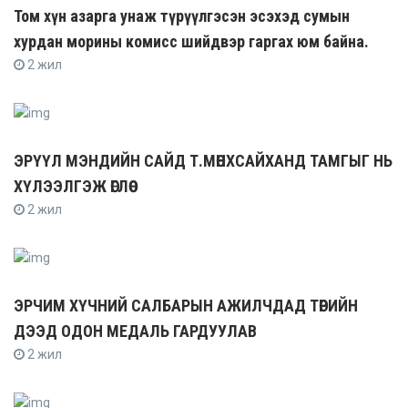
Том хүн азарга унаж түрүүлгэсэн эсэхэд сумын
хурдан морины комисс шийдвэр гаргах юм байна.
2 жил
ЭРҮҮЛ МЭНДИЙН САЙД Т.МӨНХСАЙХАНД ТАМГЫГ НЬ
ХҮЛЭЭЛГЭЖ ӨГЛӨӨ
2 жил
ЭРЧИМ ХҮЧНИЙ САЛБАРЫН АЖИЛЧДАД ТӨРИЙН
ДЭЭД ОДОН МЕДАЛЬ ГАРДУУЛАВ
2 жил