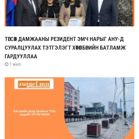
ТӨГСӨХ ДАМЖААНЫ РЕЗИДЕНТ ЭМЧ НАРЫГ АНУ-Д
СУРАЛЦУУЛАХ ТЭТГЭЛЭГТ ХӨТӨЛБӨРИЙН БАТЛАМЖ
ГАРДУУЛЛАА
1 жил