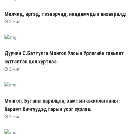
Малчид, иргэд, тээвэрчид, наадамчдын анхааралд:
2 жил
Дуучин С.Баттулга Монгол Улсын Урлагийн гавьяат
зүтгэлтэн цол хүртлээ.
2 жил
Монгол, Бутаны харилцаа, хамтын ажиллагааны
баримт бичгүүдэд гарын үсэг зурлаа.
2 жил