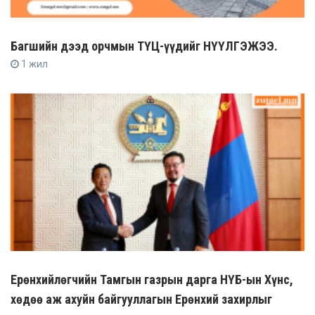
Багшийн дээд орчмын ТҮЦ-үүдийг НҮҮЛГЭЖЭЭ.
1 жил
Ерөнхийлөгчийн Тамгын газрын дарга НҮБ-ын Хүнс,
хөдөө аж ахуйн байгууллагын Ерөнхий захирлыг