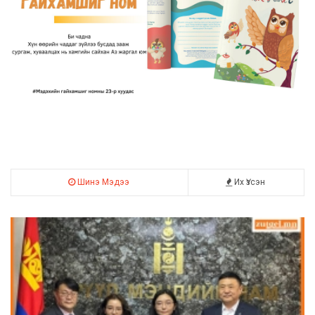
Шинэ Мэдээ
Их Үзсэн