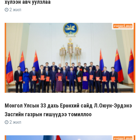
хүлээн авч уулзлаа
2 жил
Монгол Улсын 33 дахь Ерөнхий сайд Л.Оюун-Эрдэнэ
Засгийн газрын гишүүдээ томиллоо
2 жил