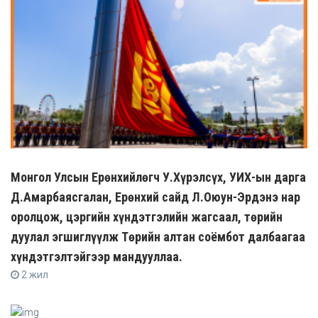
Монгол Улсын Ерөнхийлөгч У.Хүрэлсүх, УИХ-ын дарга
Д.Амарбаясгалан, Ерөнхий сайд Л.Оюун-Эрдэнэ нар
оролцож, цэргийн хүндэтгэлийн жагсаал, төрийн
дуулал эгшиглүүлж Төрийн алтан соёмбот далбаагаа
хүндэтгэлтэйгээр мандууллаа.
2 жил