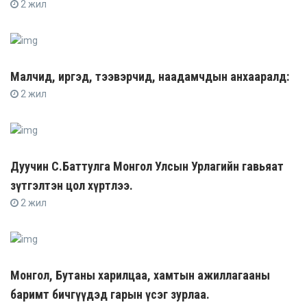
2 жил
Малчид, иргэд, тээвэрчид, наадамчдын анхааралд:
2 жил
Дуучин С.Баттулга Монгол Улсын Урлагийн гавьяат
зүтгэлтэн цол хүртлээ.
2 жил
Монгол, Бутаны харилцаа, хамтын ажиллагааны
баримт бичгүүдэд гарын үсэг зурлаа.