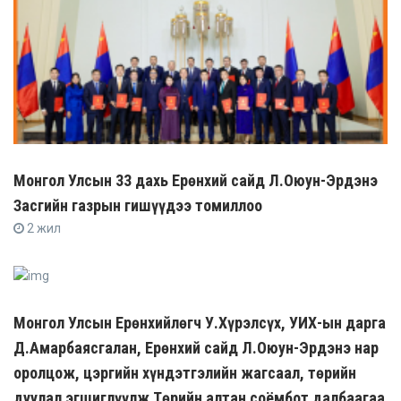
Монгол Улсын 33 дахь Ерөнхий сайд Л.Оюун-Эрдэнэ
Засгийн газрын гишүүдээ томиллоо
2 жил
Монгол Улсын Ерөнхийлөгч У.Хүрэлсүх, УИХ-ын дарга
Д.Амарбаясгалан, Ерөнхий сайд Л.Оюун-Эрдэнэ нар
оролцож, цэргийн хүндэтгэлийн жагсаал, төрийн
дуулал эгшиглүүлж Төрийн алтан соёмбот далбаагаа