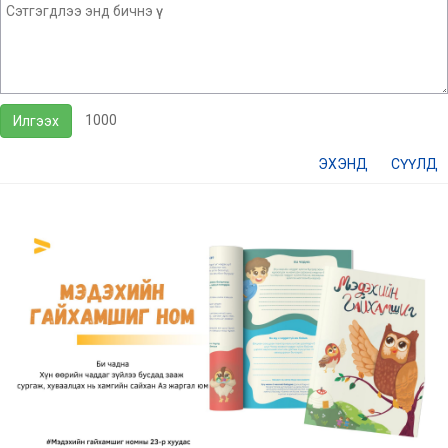
1000
Илгээх
ЭХЭНД
СҮҮЛД