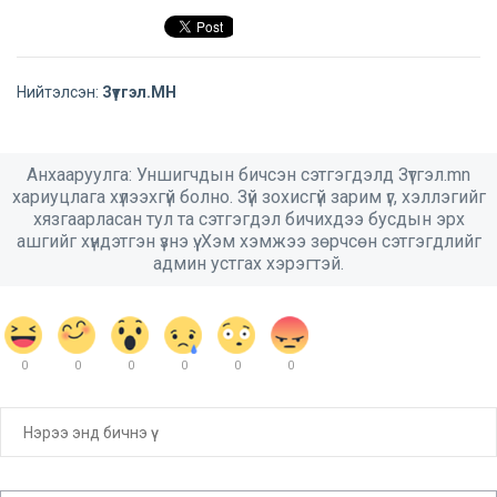
Нийтэлсэн:
Зүтгэл.МН
Анхааруулга: Уншигчдын бичсэн сэтгэгдэлд Зүтгэл.mn
хариуцлага хүлээхгүй болно. Зүй зохисгүй зарим үг, хэллэгийг
хязгаарласан тул та сэтгэгдэл бичихдээ бусдын эрх
ашгийг хүндэтгэн үзнэ үү. Хэм хэмжээ зөрчсөн сэтгэгдлийг
админ устгах хэрэгтэй.
0
0
0
0
0
0