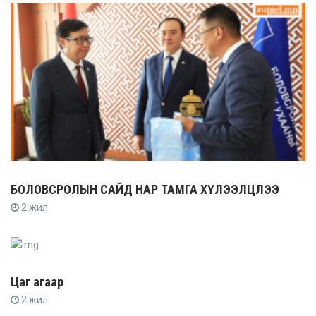
БОЛОВСРОЛЫН САЙД НАР ТАМГА ХҮЛЭЭЛЦЛЭЭ
2 жил
Цаг агаар
2 жил