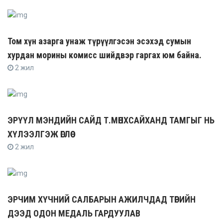
Том хүн азарга унаж түрүүлгэсэн эсэхэд сумын
хурдан морины комисс шийдвэр гаргах юм байна.
2 жил
ЭРҮҮЛ МЭНДИЙН САЙД Т.МӨНХСАЙХАНД ТАМГЫГ НЬ
ХҮЛЭЭЛГЭЖ ӨГЛӨӨ
2 жил
ЭРЧИМ ХҮЧНИЙ САЛБАРЫН АЖИЛЧДАД ТӨРИЙН
ДЭЭД ОДОН МЕДАЛЬ ГАРДУУЛАВ