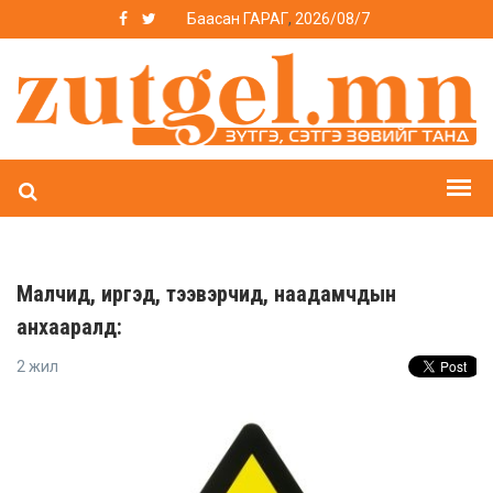
Баасан ГАРАГ
,
2026/08/7
Малчид, иргэд, тээвэрчид, наадамчдын
анхааралд:
2 жил