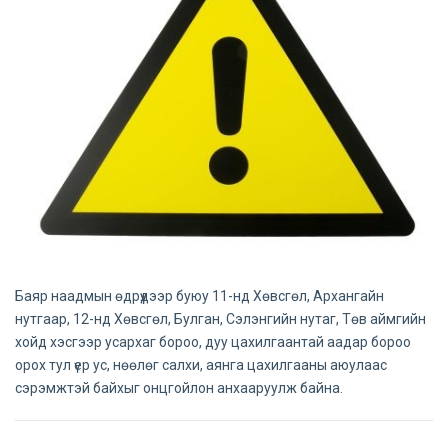
Баяр наадмын өдрүүдээр буюу 11-нд Хөвсгөл, Архангайн
нутгаар, 12-нд Хөвсгөл, Булган, Сэлэнгийн нутаг, Төв аймгийн
хойд хэсгээр усархаг бороо, дуу цахилгаантай аадар бороо
орох тул үер ус, нөөлөг салхи, аянга цахилгааны аюулаас
сэрэмжтэй байхыг онцгойлон анхааруулж байна.