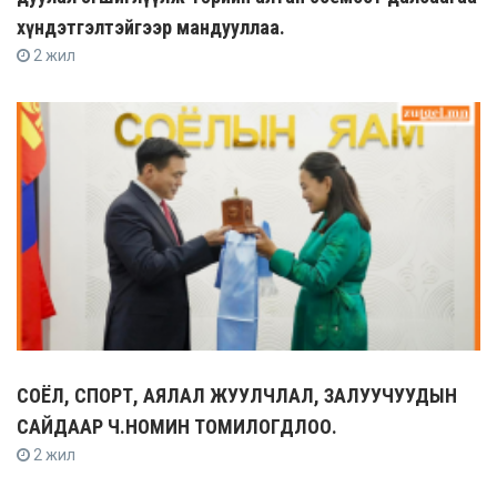
хүндэтгэлтэйгээр мандууллаа.
2 жил
СОЁЛ, СПОРТ, АЯЛАЛ ЖУУЛЧЛАЛ, ЗАЛУУЧУУДЫН
САЙДААР Ч.НОМИН ТОМИЛОГДЛОО.
2 жил