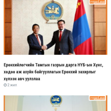
Ерөнхийлөгчийн Тамгын газрын дарга НҮБ-ын Хүнс,
хөдөө аж ахуйн байгууллагын Ерөнхий захирлыг
хүлээн авч уулзлаа
2 жил