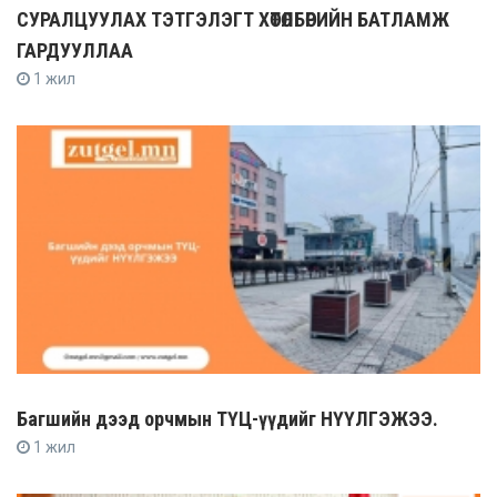
СУРАЛЦУУЛАХ ТЭТГЭЛЭГТ ХӨТӨЛБӨРИЙН БАТЛАМЖ
ГАРДУУЛЛАА
1 жил
Багшийн дээд орчмын ТҮЦ-үүдийг НҮҮЛГЭЖЭЭ.
1 жил