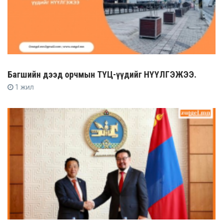
Багшийн дээд орчмын ТҮЦ-үүдийг НҮҮЛГЭЖЭЭ.
1 жил