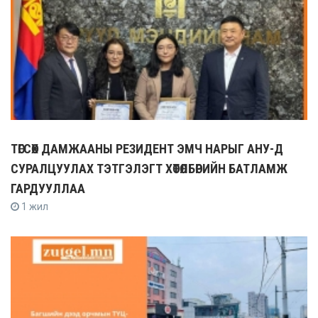
ТӨГСӨХ ДАМЖААНЫ РЕЗИДЕНТ ЭМЧ НАРЫГ АНУ-Д
СУРАЛЦУУЛАХ ТЭТГЭЛЭГТ ХӨТӨЛБӨРИЙН БАТЛАМЖ
ГАРДУУЛЛАА
1 жил