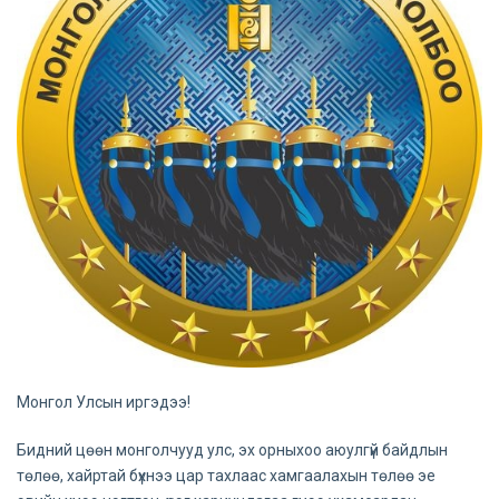
Монгол Улсын иргэдээ!
Бидний цөөн монголчууд улс, эх орныхоо аюулгүй байдлын
төлөө, хайртай бүхнээ цар тахлаас хамгаалахын төлөө эе