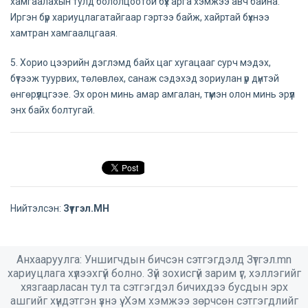
хамгаалахын тулд бололцоотой бүх арга хэмжээ авч байна.
Иргэн бүр хариуцлагатайгаар гэртээ байж, хайртай бүхнээ
хамтран хамгаалцгаая.
5. Хорио цээрийн дэглэмд байх цаг хугацааг сурч мэдэх,
бүтээж туурвих, төлөвлөх, санаж сэдэхэд зориулан үр дүнтэй
өнгөрүүлцгээе. Эх орон минь амар амгалан, түмэн олон минь эрүүл
энх байх болтугай.
Нийтэлсэн:
Зүтгэл.МН
Анхааруулга: Уншигчдын бичсэн сэтгэгдэлд Зүтгэл.mn
хариуцлага хүлээхгүй болно. Зүй зохисгүй зарим үг, хэллэгийг
хязгаарласан тул та сэтгэгдэл бичихдээ бусдын эрх
ашгийг хүндэтгэн үзнэ үү. Хэм хэмжээ зөрчсөн сэтгэгдлийг