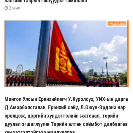
Засгийн газрын гишүүдээ томиллоо
2 жил
Монгол Улсын Ерөнхийлөгч У.Хүрэлсүх, УИХ-ын дарга
Д.Амарбаясгалан, Ерөнхий сайд Л.Оюун-Эрдэнэ нар
оролцож, цэргийн хүндэтгэлийн жагсаал, төрийн
дуулал эгшиглүүлж Төрийн алтан соёмбот далбаагаа
хүндэтгэлтэйгээр мандууллаа.