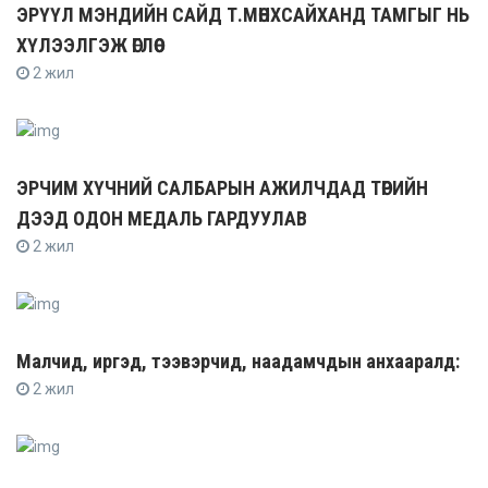
ЭРҮҮЛ МЭНДИЙН САЙД Т.МӨНХСАЙХАНД ТАМГЫГ НЬ
ХҮЛЭЭЛГЭЖ ӨГЛӨӨ
2 жил
ЭРЧИМ ХҮЧНИЙ САЛБАРЫН АЖИЛЧДАД ТӨРИЙН
ДЭЭД ОДОН МЕДАЛЬ ГАРДУУЛАВ
2 жил
Малчид, иргэд, тээвэрчид, наадамчдын анхааралд:
2 жил