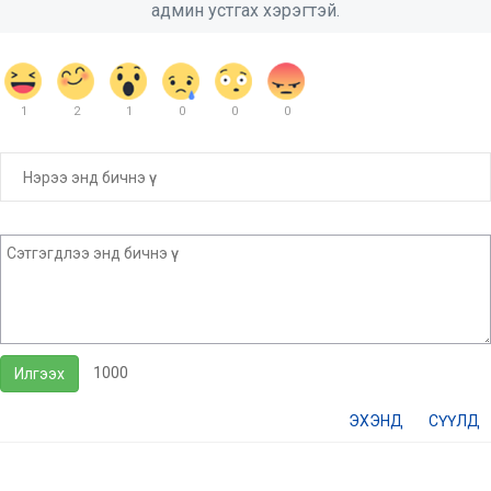
админ устгах хэрэгтэй.
1
2
1
0
0
0
1000
Илгээх
ЭХЭНД
СҮҮЛД