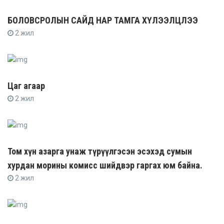
БОЛОВСРОЛЫН САЙД НАР ТАМГА ХҮЛЭЭЛЦЛЭЭ
2 жил
Цаг агаар
2 жил
Том хүн азарга унаж түрүүлгэсэн эсэхэд сумын
хурдан морины комисс шийдвэр гаргах юм байна.
2 жил