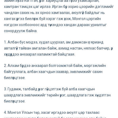
эвийн хүчээ нэгтгэн, үүрэг хариуцлагаа гүнээ ухамсарлан,
хамтран тэмцэх цаг ирлээ. Иргэн бүр хорио цээрийн дэглэмийг
чандлан сахих нь эх орноо хамгаалах, аюулгүй байдлыг нь
хангах үүргээ биелүүлж буй хэрэг гэж үзэж, Монгол цэргийн
нэгдсэн холбооноос ард түмэндээ хандан дараах уриалгыг
сонордуулж байна.
1. Албан бус мэдээ, худал цуурхал, ам дамжсан үг ярианд
авталгүй тайван амгалан байж, ахмад настан, нялхас балчир, үр
хүүхдүүддээ анхаарал халамжтай байцгаая.
2. Алхам бүрдээ анхаарал болгоомжтой байж, мэргэжлийн
байгууллага, албан хаагчдын заавар, зөвлөмжийг сахин
биелүүлцгээе.
3. Гудамж, талбайд үүрэг гүйцэтгэж буй алба хаагчдын
шаардлага зөвлөмжийг төрийн үүрэг, шаардлага гэж хүндэтгэн
биелүүлцгээе.
4. Монгол Улсын төр, засаг иргэдээ аюулт цар тахлаас