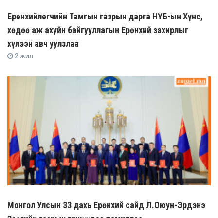
Ерөнхийлөгчийн Тамгын газрын дарга НҮБ-ын Хүнс,
хөдөө аж ахуйн байгууллагын Ерөнхий захирлыг
хүлээн авч уулзлаа
2 жил
Монгол Улсын 33 дахь Ерөнхий сайд Л.Оюун-Эрдэнэ