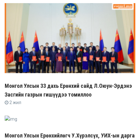
Монгол Улсын 33 дахь Ерөнхий сайд Л.Оюун-Эрдэнэ
Засгийн газрын гишүүдээ томиллоо
2 жил
Монгол Улсын Ерөнхийлөгч У.Хүрэлсүх, УИХ-ын дарга