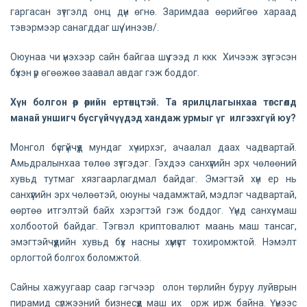
гаргасан зүтгэлд онц дүн өгнө. Заримдаа өөрийгөө хараад
тэвэрмээр санагддаг шүү /инээв/.
Оюунаа чи үнэхээр сайн байгаа шүү гээд л ккк Хичээж зүтгэсэн
бүхэн үр өгөөжөө заавал авдаг гэж боддог.
Хүн болгон өөр өөрийн ертөнцтэй. Та ярилцлагынхаа төгсгөлд
манай уншигч бүсгүйчүүдэд хандаж урмыг үг илгээхгүй юу?
Монгол бүсгүйчүүд мундаг хүчирхэг, ачаалал даах чадвартай.
Амьдралынхаа төлөө зүтгэдэг. Гэхдээ санхүүгийн эрх чөлөөний
хувьд тутмаг хязгаарлагдмал байдаг. Эмэгтэй хүн ер нь
санхүүгийн эрх чөлөөтэй, оюуны чадамжтай, мэдлэг чадвартай,
өөртөө итгэлтэй байх хэрэгтэй гэж боддог. Үүнд санхүү маш
холбоотой байдаг. Тэгвэл криптовалют маань маш тансаг,
эмэгтэйчүүдийн хувьд бүх насны хүмүүст тохиромжтой. Нэмэлт
орлогтой болгох боломжтой.
Сайны хажуугаар саар гэгчээр олон төрлийн буруу луйврын
пирамид сүлжээний бизнесүүд маш их орж ирж байна. Үүнээс