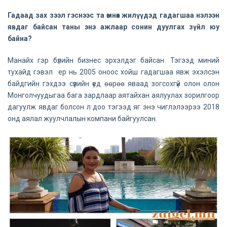
Гадаад зах зээл гэснээс та өмнөх жилүүдэд гадагшаа нэлээн
явдаг байсан таны энэ ажлаар сонин дуулгах зүйл юу
байна?
Манайх гэр бүлийн бизнес эрхэлдэг байсан. Тэгээд миний
тухайд гэвэл ер нь 2005 оноос хойш гадагшаа явж эхэлсэн
байдгийн гэхдээ сүүлийн үед өөрөө яваад зогсохгүй олон олон
Монголчуудыгаа бага зардлаар аятайхан аялуулах зорилгоор
дагуулж явдаг болсон л доо тэгээд яг энэ чиглэлээрээ 2018
онд аялал жуулчлалын компани байгуулсан.