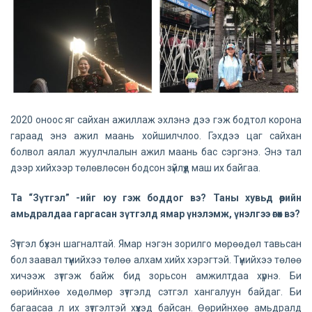
2020 оноос яг сайхан ажиллаж эхлэнэ дээ гэж бодтол корона
гараад энэ ажил маань хойшилчлоо. Гэхдээ цаг сайхан
болвол аялал жуулчлалын ажил маань бас сэргэнэ. Энэ тал
дээр хийхээр төлөвлөсөн бодсон зүйлүүд маш их байгаа.
Та “Зүтгэл” -ийг юу гэж боддог вэ? Таны хувьд өөрийн
амьдралдаа гаргасан зүтгэлд ямар үнэлэмж, үнэлгээ өгөх вэ?
Зүтгэл бүхэн шагналтай. Ямар нэгэн зорилго мөрөөдөл тавьсан
бол заавал түүнийхээ төлөө алхам хийх хэрэгтэй. Түүнийхээ төлөө
хичээж зүтгэж байж бид зорьсон амжилтдаа хүрнэ. Би
өөрийнхөө хөдөлмөр зүтгэлд сэтгэл хангалуун байдаг. Би
багаасаа л их зүтгэлтэй хүүхэд байсан. Өөрийнхөө амьдралд