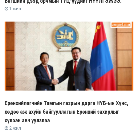
Багшийн дээд орчмын ТҮЦ-үүдийг НҮҮЛГЭЖЭЭ.
1 жил
Ерөнхийлөгчийн Тамгын газрын дарга НҮБ-ын Хүнс,
хөдөө аж ахуйн байгууллагын Ерөнхий захирлыг
хүлээн авч уулзлаа
2 жил