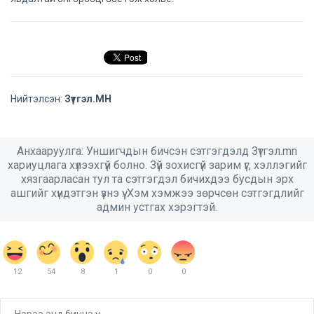
Нийтэлсэн:
Зүтгэл.МН
Анхааруулга: Уншигчдын бичсэн сэтгэгдэлд Зүтгэл.mn
хариуцлага хүлээхгүй болно. Зүй зохисгүй зарим үг, хэллэгийг
хязгаарласан тул та сэтгэгдэл бичихдээ бусдын эрх
ашгийг хүндэтгэн үзнэ үү. Хэм хэмжээ зөрчсөн сэтгэгдлийг
админ устгах хэрэгтэй.
12
54
8
1
0
0