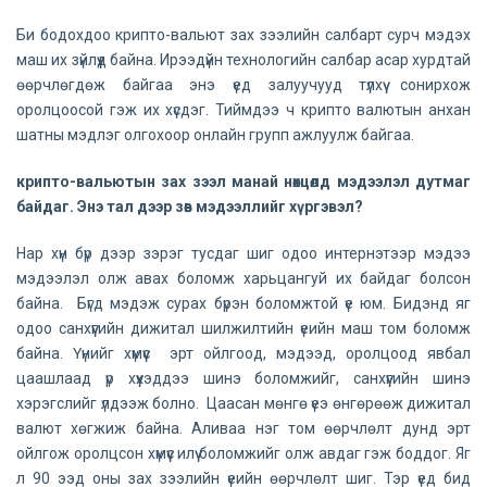
Би бодохдоо крипто-вальют зах зээлийн салбарт сурч мэдэх
маш их зүйлүүд байна. Ирээдүйн технологийн салбар асар хурдтай
өөрчлөгдөж байгаа энэ үед залуучууд түлхүү сонирхож
оролцоосой гэж их хүсдэг. Тиймдээ ч крипто валютын анхан
шатны мэдлэг олгохоор онлайн групп ажлуулж байгаа.
крипто-вальютын зах зээл манай нөхцөлд мэдээлэл дутмаг
байдаг. Энэ тал дээр зөв мэдээллийг хүргэвэл?
Нар хүн бүр дээр зэрэг тусдаг шиг одоо интернэтээр мэдээ
мэдээлэл олж авах боломж харьцангуй их байдаг болсон
байна. Бүгд мэдэж сурах бүрэн боломжтой үе юм. Бидэнд яг
одоо санхүүгийн дижитал шилжилтийн үеийн маш том боломж
байна. Үүнийг хүмүүс эрт ойлгоод, мэдээд, оролцоод явбал
цаашлаад үр хүүхэддээ шинэ боломжийг, санхүүгийн шинэ
хэрэгслийг үлдээж болно. Цаасан мөнгө үеэ өнгөрөөж дижитал
валют хөгжиж байна. Аливаа нэг том өөрчлөлт дунд эрт
ойлгож оролцсон хүмүүс илүү боломжийг олж авдаг гэж боддог. Яг
л 90 ээд оны зах зээлийн үеийн өөрчлөлт шиг. Тэр үед бид