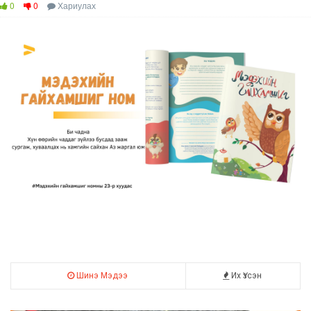
0
0
Хариулах
Шинэ Мэдээ
Их Үзсэн