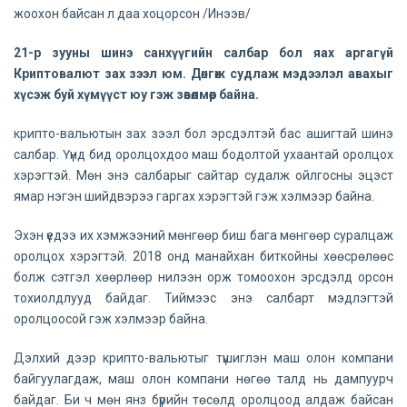
жоохон байсан л даа хоцорсон /Инээв/
21-р зууны шинэ санхүүгийн салбар бол яах аргагүй
Криптовалют зах зээл юм. Дөнгөж судлаж мэдээлэл авахыг
хүсэж буй хүмүүст юу гэж зөвөлмөөр байна.
крипто-вальютын зах зээл бол эрсдэлтэй бас ашигтай шинэ
салбар. Үүнд бид оролцохдоо маш бодолтой ухаантай оролцох
хэрэгтэй. Мөн энэ салбарыг сайтар судалж ойлгосны эцэст
ямар нэгэн шийдвэрээ гаргах хэрэгтэй гэж хэлмээр байна.
Эхэн үедээ их хэмжээний мөнгөөр биш бага мөнгөөр суралцаж
оролцох хэрэгтэй. 2018 онд манайхан биткойны хөөсрөлөөс
болж сэтгэл хөөрлөөр нилээн орж томоохон эрсдэлд орсон
тохиолдлууд байдаг. Тиймээс энэ салбарт мэдлэгтэй
оролцоосой гэж хэлмээр байна.
Дэлхий дээр крипто-вальютыг түшиглэн маш олон компани
байгуулагдаж, маш олон компани нөгөө талд нь дампуурч
байдаг. Би ч мөн янз бүрийн төсөлд оролцоод алдаж байсан