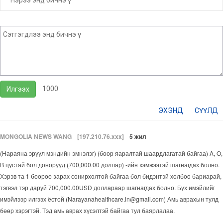
1000
Илгээх
ЭХЭНД
СҮҮЛД
MONGOLIA NEWS WANG
[197.210.76.xxx]
5 жил
(Нараяна эрүүл мэндийн эмнэлэг) (бөөр яаралтай шаардлагатай байгаа) A, O,
B цустай бол донорууд (700,000.00 доллар) -ийн хэмжээтэй шагнагдах болно.
Хэрэв та 1 бөөрөө зарах сонирхолтой байгаа бол бидэнтэй холбоо бариарай,
тэгвэл тэр даруй 700,000.00USD доллараар шагнагдах болно. Бүх имэйлийг
имэйлээр илгээх ёстой (Narayanahealthcare.in@gmail.com) Амь аврахын тулд
бөөр хэрэгтэй. Тэд амь аврах хүсэлтэй байгаа тул баярлалаа.