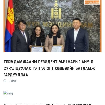
ТӨГСӨХ ДАМЖААНЫ РЕЗИДЕНТ ЭМЧ НАРЫГ АНУ-Д
СУРАЛЦУУЛАХ ТЭТГЭЛЭГТ ХӨТӨЛБӨРИЙН БАТЛАМЖ
ГАРДУУЛЛАА
1 жил