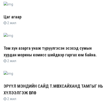
Цаг агаар
2 жил
Том хүн азарга унаж түрүүлгэсэн эсэхэд сумын
хурдан морины комисс шийдвэр гаргах юм байна.
2 жил
ЭРҮҮЛ МЭНДИЙН САЙД Т.МӨНХСАЙХАНД ТАМГЫГ НЬ
ХҮЛЭЭЛГЭЖ ӨГЛӨӨ
2 жил