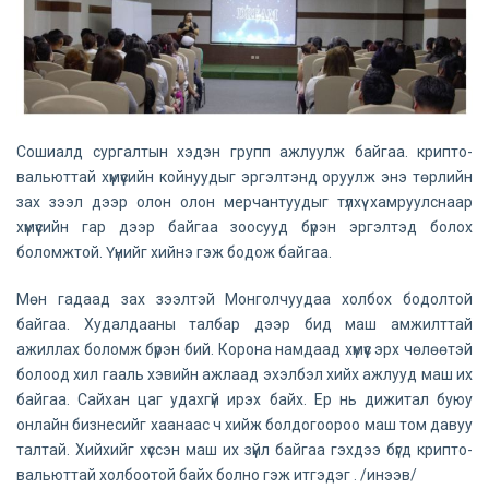
Сошиалд сургалтын хэдэн групп ажлуулж байгаа. крипто-
вальюттай хүмүүсийн койнуудыг эргэлтэнд оруулж энэ төрлийн
зах зээл дээр олон олон мерчантуудыг түлхүү хамруулснаар
хүмүүсийн гар дээр байгаа зоосууд бүрэн эргэлтэд болох
боломжтой. Үүнийг хийнэ гэж бодож байгаа.
Мөн гадаад зах зээлтэй Монголчуудаа холбох бодолтой
байгаа. Худалдааны талбар дээр бид маш амжилттай
ажиллах боломж бүрэн бий. Корона намдаад хүмүүс эрх чөлөөтэй
болоод хил гааль хэвийн ажлаад эхэлбэл хийх ажлууд маш их
байгаа. Сайхан цаг удахгүй ирэх байх. Ер нь дижитал буюу
онлайн бизнесийг хаанаас ч хийж болдогоороо маш том давуу
талтай. Хийхийг хүссэн маш их зүйл байгаа гэхдээ бүгд крипто-
вальюттай холбоотой байх болно гэж итгэдэг . /инээв/