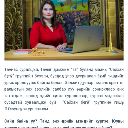
Таниас суралцъя, Таныг дэмжье “Та” буланд маань “Сайхан
бүсгүй” группийн бүтээлч, бусдад үлгэр дууриалал бүхий гишүүдийг
урьж оролцуулж байгаа билээ. Ээлжит дугаарт маань крипто-
вальютын зах зээлийн салбар луу өөрийн сонирхлоор анх
татагдаж ороод өдийг хүртэл суралцсаар, сурсан мэдсэнээ
бусадтай хуваалцаж буй “Сайхан бүсгүй” группийн гишүүн
Л.Оюунсүрэн урьсан юм.
Сайн байна уу? Танд энэ өдрийн мэндийг хүргэе. Юуны
түрүүнд та манай уншигчдад өөрийгөө танилцуулахгүй юу?