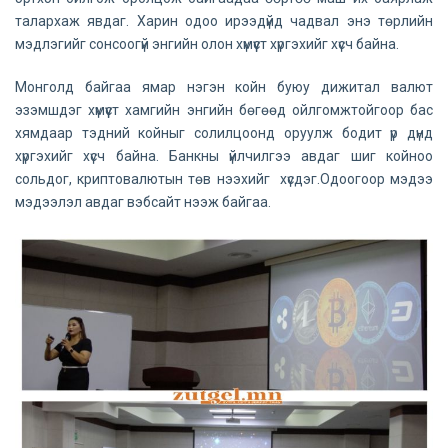
талархаж явдаг. Харин одоо ирээдүйд чадвал энэ төрлийн
мэдлэгийг сонсоогүй энгийн олон хүмүүст хүргэхийг хүсч байна.
Монголд байгаа ямар нэгэн койн буюу дижитал валют
эзэмшдэг хүмүүст хамгийн энгийн бөгөөд ойлгомжтойгоор бас
хямдаар тэдний койныг солилцоонд оруулж бодит үр дүнд
хүргэхийг хүсч байна. Банкны үйлчилгээ авдаг шиг койноо
сольдог, криптовалютын төв нээхийг хүсдэг.Одоогоор мэдээ
мэдээлэл авдаг вэбсайт нээж байгаа.