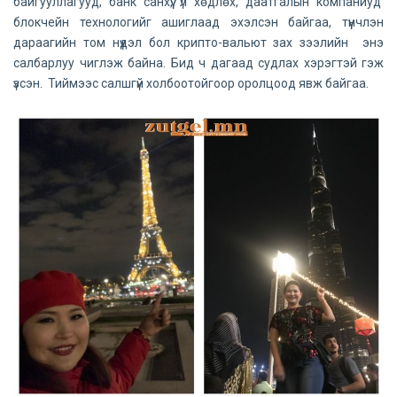
байгууллагууд, банк санхүү, үл хөдлөх, даатгалын компаниуд
блокчейн технологийг ашиглаад эхэлсэн байгаа, түүнчлэн
дараагийн том нүүдэл бол крипто-вальют зах зээлийн энэ
салбарлуу чиглэж байна. Бид ч дагаад судлах хэрэгтэй гэж
үзсэн. Тиймээс салшгүй холбоотойгоор оролцоод явж байгаа.