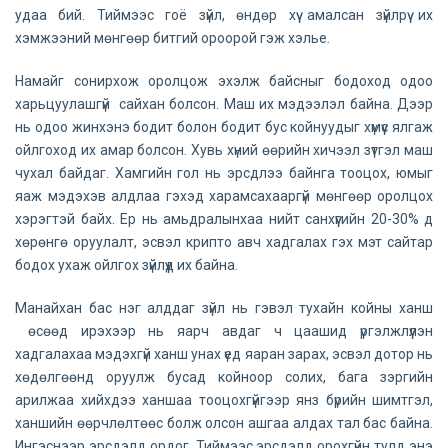
удаа бий. Тиймээс гоё зүйл, өндөр хүү амалсан зүйлрүү их
хэмжээний мөнгөөр битгий ороорой гэж хэлье.
Намайг сонирхож оролцож эхэлж байсныг бодоход одоо
харьцуулашгүй сайхан болсон. Маш их мэдээлэл байна. Дээр
нь одоо жинхэнэ бодит болон бодит бус койнуудыг хүмүүс ялгаж
ойлгоход их амар болсон. Хувь хүний өөрийн хичээл зүтгэл маш
чухал байдаг. Хамгийн гол нь эрсдлээ байнга тооцох, юмыг
яаж мэдэхэв алдлаа гэхэд харамсахааргүй мөнгөөр оролцох
хэрэгтэй байх. Ер нь амьдралынхаа нийт санхүүгийн 20-30% д
хөрөнгө оруулалт, эсвэл крипто авч хадгалах гэх мэт сайтар
бодох ухаж ойлгох зүйлүүд их байна.
Манайхан бас нэг алддаг зүйл нь гэвэл тухайн койны ханш
өсөөд ирэхээр нь яарч авдаг ч цаашид үргэлжлүүлэн
хадгалахаа мэдэхгүй ханш унах үед яаран зарах, эсвэл дотор нь
хөдөлгөөнд оруулж бусад койноор солих, бага зэргийн
арилжаа хийхдээ ханшаа тооцохгүйгээр янз бүрийн шимтгэл,
ханшийн өөрчлөлтөөс болж олсон ашгаа алдах тал бас байна.
Ингэснээр эрсдэлд ордог. Тиймээс эрсдэлд орохгүйн тулд энэ