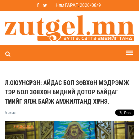
Ням ГАРАГ
,
2026/08/9
Л.ОЮУНСҮРЭН: АЙДАС БОЛ ЗӨВХӨН МЭДРЭМЖ
ТЭР БОЛ ЗӨВХӨН БИДНИЙ ДОТОР БАЙДАГ
ТҮҮНИЙГ ЯЛЖ БАЙЖ АМЖИЛТАНД ХҮРНЭ.
5 жил