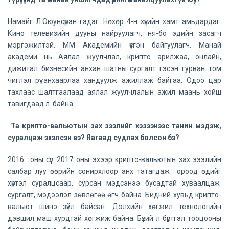
Намайг Л.Оюунсүрэн гэдэг. Нөхөр 4-н хүүгийн хамт амьдардаг.
Кино телевизийн дууны найруулагч, ня-бо эдийн засагч
мэргэжилтэй. ММ Академийн үүсгэн байгуулагч. Манай
академи нь Аялал жуулчлал, крипто арилжаа, онлайн,
дижитал бизнесийн анхан шатны сургалт гэсэн гурван том
чиглэл рүү анхаарлаа хандуулж ажиллаж байгаа. Одоо цар
тахлаас шалтгаалаад аялал жуулчлалын ажил маань хойш
тавигдаад л байна.
Та крипто-вальютын зах зээлийг хэзээнээс танин мэдэж,
суралцаж эхэлсэн вэ? Яагаад судлах болсон бэ?
2016 оны сүүл 2017 оны эхээр крипто-вальютын зах зээлийн
салбар луу өөрийн сонирхлоор анх татагдаж ороод өдийг
хүртэл суралцсаар, сурсан мэдсэнээ бусадтай хуваалцаж
сургалт, мэдээлэл зөвлөгөө өгч байна. Бидний хувьд крипто-
вальют шинэ зүйл байсан. Дэлхийн хөгжил технологийн
дэвшил маш хурдтай хөгжиж байна. Бүхий л бүртгэл тооцооны