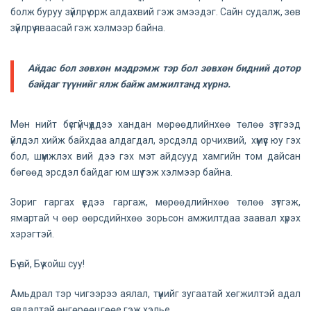
болж буруу зүйлрүү орж алдахвий гэж эмээдэг. Сайн судалж, зөв
зүйлрүү яваасай гэж хэлмээр байна.
Айдас бол зөвхөн мэдрэмж тэр бол зөвхөн бидний дотор
байдаг түүнийг ялж байж амжилтанд хүрнэ.
Мөн нийт бүсгүйчүүддээ хандан мөрөөдлийнхөө төлөө зүтгээд
үйлдэл хийж байхдаа алдагдал, эрсдэлд орчихвий, хүмүүс юу гэх
бол, шүүмжлэх вий дээ гэх мэт айдсууд хамгийн том дайсан
бөгөөд эрсдэл байдаг юм шүү гэж хэлмээр байна.
Зориг гаргах үедээ гаргаж, мөрөөдлийнхөө төлөө зүтгэж,
ямартай ч өөр өөрсдийнхөө зорьсон амжилтдаа заавал хүрэх
хэрэгтэй.
Бүү ай, Бүү хойш суу!
Амьдрал тэр чигээрээ аялал, түүнийг зугаатай хөгжилтэй адал
явдалтай өнгөрөөцгөөе гэж хэлье.