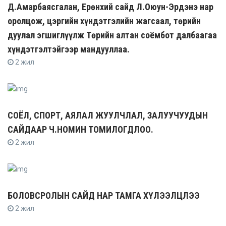
Д.Амарбаясгалан, Ерөнхий сайд Л.Оюун-Эрдэнэ нар
оролцож, цэргийн хүндэтгэлийн жагсаал, төрийн
дуулал эгшиглүүлж Төрийн алтан соёмбот далбаагаа
хүндэтгэлтэйгээр мандууллаа.
2 жил
СОЁЛ, СПОРТ, АЯЛАЛ ЖУУЛЧЛАЛ, ЗАЛУУЧУУДЫН
САЙДААР Ч.НОМИН ТОМИЛОГДЛОО.
2 жил
БОЛОВСРОЛЫН САЙД НАР ТАМГА ХҮЛЭЭЛЦЛЭЭ
2 жил