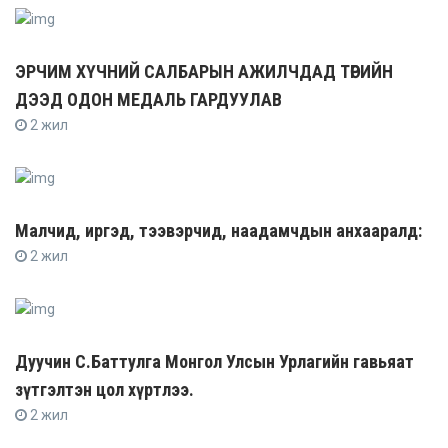
ЭРЧИМ ХҮЧНИЙ САЛБАРЫН АЖИЛЧДАД ТӨРИЙН
ДЭЭД ОДОН МЕДАЛЬ ГАРДУУЛАВ
2 жил
Малчид, иргэд, тээвэрчид, наадамчдын анхааралд:
2 жил
Дуучин С.Баттулга Монгол Улсын Урлагийн гавьяат
зүтгэлтэн цол хүртлээ.
2 жил