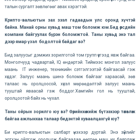
талын сургалт зөвлөгөөг авах хэрэгтэй.
Крипто-вальютын зах зээл гадаадын улс оронд хүчтэй
байна. Манай орны хувьд маш том боломж юм.Бид өөрсдийн
компани байгуулах бүрэн боломжтой. Таны хувьд энэ тал
дээр ямар үзэл бодолтой байдаг вэ?
Бид залуусыг дэмжих зорилготой том групп үүсгээд явж байгаа.
Монголчууд чадвартай, IQ өндөртэй. Тиймээс монгол залуус
маань IT инженер, техникийн сэтгэлгээтэй байгаасай гэж
хүсдэг. Залуус маань шинэ боломж байгааг хараасай, зөв
талаас нь оролцоосой, хүсэл мөрөөдөлтэй залуус маань
тууштай яваасай гэж боддог.Хамгийн гол нь тууштай,
оролцоотой байх нь чухал.
Таны ойрын зорилго юу вэ? Өөрийнхөө хийж бүтээхээр төлөвлөж
байгаа ажлынхаа талаар бидэнтэй хуваалцахгүй юу?
Би крипто-вальютын салбарт үнэхээр дуртай. Энэ зүйлийг
эртхэн ойлгож оролцож байгаадаа өөртөө маш их баярлаж