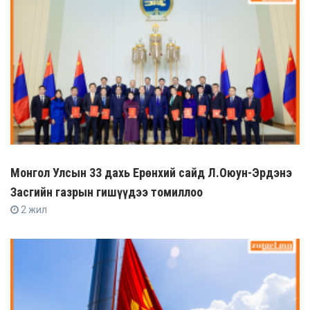
Монгол Улсын 33 дахь Ерөнхий сайд Л.Оюун-Эрдэнэ
Засгийн газрын гишүүдээ томиллоо
2 жил