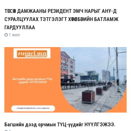
ТӨГСӨХ ДАМЖААНЫ РЕЗИДЕНТ ЭМЧ НАРЫГ АНУ-Д
СУРАЛЦУУЛАХ ТЭТГЭЛЭГТ ХӨТӨЛБӨРИЙН БАТЛАМЖ
ГАРДУУЛЛАА
1 жил
Багшийн дээд орчмын ТҮЦ-үүдийг НҮҮЛГЭЖЭЭ.