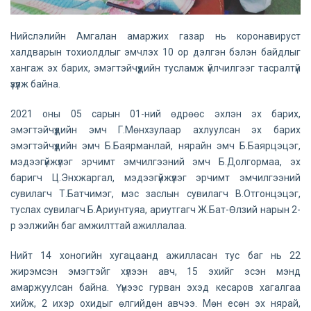
Нийслэлийн Амгалан амаржих газар нь коронавируст
халдварын тохиолдлыг эмчлэх 10 ор дэлгэн бэлэн байдлыг
хангаж эх барих, эмэгтэйчүүдийн тусламж үйлчилгээг тасралтүй
үзүүлж байна.
2021 оны 05 сарын 01-ний өдрөөс эхлэн эх барих,
эмэгтэйчүүдийн эмч Г.Мөнхзулаар ахлуулсан эх барих
эмэгтэйчүүдийн эмч Б.Баярманлай, нярайн эмч Б.Баярцэцэг,
мэдээгүйжүүлэг эрчимт эмчилгээний эмч Б.Долгормаа, эх
баригч Ц.Энхжаргал, мэдээгүйжүүлэг эрчимт эмчилгээний
сувилагч Т.Батчимэг, мэс заслын сувилагч В.Отгонцэцэг,
туслах сувилагч Б.Ариунтуяа, ариутгагч Ж.Бат-Өлзий нарын 2-
р ээлжийн баг амжилттай ажиллалаа.
Нийт 14 хоногийн хугацаанд ажилласан тус баг нь 22
жирэмсэн эмэгтэйг хүлээн авч, 15 эхийг эсэн мэнд
амаржуулсан байна. Үүнээс гурван эхэд кесаров хагалгаа
хийж, 2 ихэр охидыг өлгийдөн авчээ. Мөн есөн эх нярай,