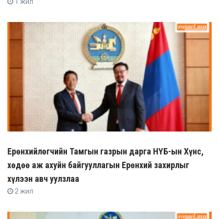
1 жил
Ерөнхийлөгчийн Тамгын газрын дарга НҮБ-ын Хүнс,
хөдөө аж ахуйн байгууллагын Ерөнхий захирлыг
хүлээн авч уулзлаа
2 жил