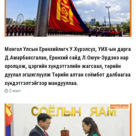
Монгол Улсын Ерөнхийлөгч У.Хүрэлсүх, УИХ-ын дарга
Д.Амарбаясгалан, Ерөнхий сайд Л.Оюун-Эрдэнэ нар
оролцож, цэргийн хүндэтгэлийн жагсаал, төрийн
дуулал эгшиглүүлж Төрийн алтан соёмбот далбаагаа
хүндэтгэлтэйгээр мандууллаа.
2 жил