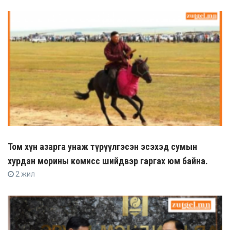
Том хүн азарга унаж түрүүлгэсэн эсэхэд сумын
хурдан морины комисс шийдвэр гаргах юм байна.
2 жил