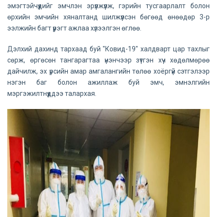
эмэгтэйчүүдийг эмчлэн эрүүлжүүлж, гэрийн тусгаарлалт болон
өрхийн эмчийн хяналтанд шилжүүлсэн бөгөөд өнөөдөр 3-р
ээлжийн багт үүрэгт ажлаа хүлээлгэн өглөө.
Дэлхий дахинд тархаад буй "Ковид-19" халдварт цар тахлыг
сөрж, өргөсөн тангарагтаа үнэнчээр зүтгэн хүч хөдөлмөрөө
дайчилж, эх үрсийн амар амгалангийн төлөө хоёргүй сэтгэлээр
нэгэн баг болон ажиллаж буй эмч, эмнэлгийн
мэргэжилтнүүддээ талархая.