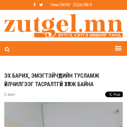
Ням ГАРАГ
,
2026/08/9
ЭХ БАРИХ, ЭМЭГТЭЙЧҮҮДИЙН ТУСЛАМЖ
ҮЙЛЧИЛГЭЭГ ТАСРАЛТГҮЙ ҮЗҮҮЛЖ БАЙНА
5 жил