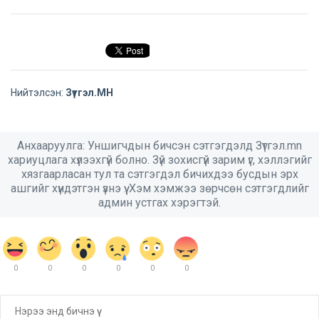
Нийтэлсэн:
Зүтгэл.МН
Анхааруулга: Уншигчдын бичсэн сэтгэгдэлд Зүтгэл.mn
хариуцлага хүлээхгүй болно. Зүй зохисгүй зарим үг, хэллэгийг
хязгаарласан тул та сэтгэгдэл бичихдээ бусдын эрх
ашгийг хүндэтгэн үзнэ үү. Хэм хэмжээ зөрчсөн сэтгэгдлийг
админ устгах хэрэгтэй.
0
0
0
0
0
0