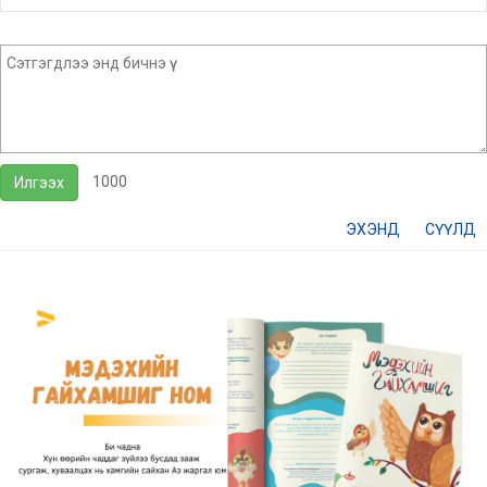
1000
Илгээх
ЭХЭНД
СҮҮЛД