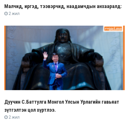
Малчид, иргэд, тээвэрчид, наадамчдын анхааралд:
2 жил
Дуучин С.Баттулга Монгол Улсын Урлагийн гавьяат
зүтгэлтэн цол хүртлээ.
2 жил