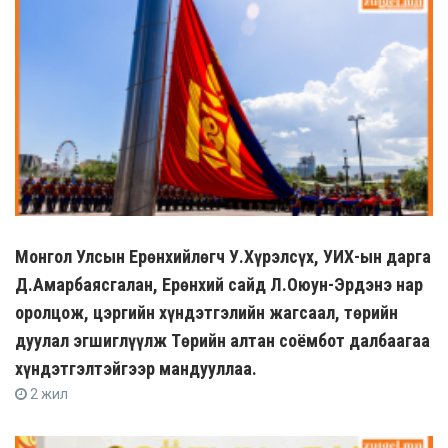
Монгол Улсын Ерөнхийлөгч У.Хүрэлсүх, УИХ-ын дарга
Д.Амарбаясгалан, Ерөнхий сайд Л.Оюун-Эрдэнэ нар
оролцож, цэргийн хүндэтгэлийн жагсаал, төрийн
дуулал эгшиглүүлж Төрийн алтан соёмбот далбаагаа
хүндэтгэлтэйгээр мандууллаа.
2 жил