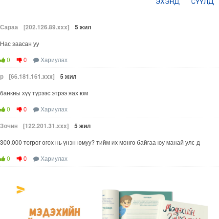
ЭХЭНД
СҮҮЛД
Сараа
[202.126.89.xxx]
5 жил
Нас заасан уу
0
0
Хариулах
р
[66.181.161.xxx]
5 жил
банкны хүү түрээс этрээ яах юм
0
0
Хариулах
Зочин
[122.201.31.xxx]
5 жил
300,000 төгрөг өгөх нь үнэн юмуу? тийм их мөнгө байгаа юу манай улс-д
0
0
Хариулах