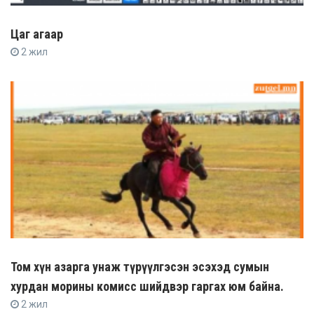
Цаг агаар
2 жил
Том хүн азарга унаж түрүүлгэсэн эсэхэд сумын
хурдан морины комисс шийдвэр гаргах юм байна.
2 жил