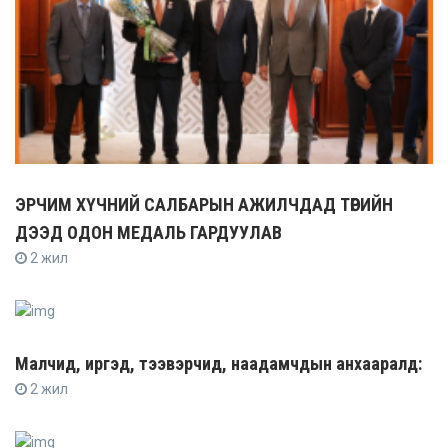
ЭРЧИМ ХҮЧНИЙ САЛБАРЫН АЖИЛЧДАД ТӨРИЙН
ДЭЭД ОДОН МЕДАЛЬ ГАРДУУЛАВ
2 жил
Малчид, иргэд, тээвэрчид, наадамчдын анхааралд:
2 жил