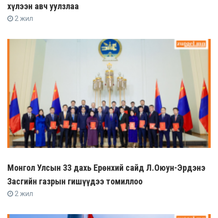
хүлээн авч уулзлаа
2 жил
Монгол Улсын 33 дахь Ерөнхий сайд Л.Оюун-Эрдэнэ
Засгийн газрын гишүүдээ томиллоо
2 жил