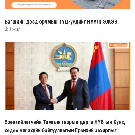
Багшийн дээд орчмын ТҮЦ-үүдийг НҮҮЛГЭЖЭЭ.
1 жил
Ерөнхийлөгчийн Тамгын газрын дарга НҮБ-ын Хүнс,
хөдөө аж ахуйн байгууллагын Ерөнхий захирлыг