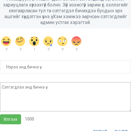
хариуцлага хүлээхгүй болно. Зүй зохисгүй зарим үг, хэллэгийг
хязгаарласан тул та сэтгэгдэл бичихдээ бусдын эрх
ашгийг хүндэтгэн үзнэ үү. Хэм хэмжээ зөрчсөн сэтгэгдлийг
админ устгах хэрэгтэй.
0
0
1
0
0
0
1000
Илгээх