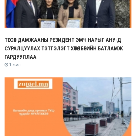
ТӨГСӨХ ДАМЖААНЫ РЕЗИДЕНТ ЭМЧ НАРЫГ АНУ-Д
СУРАЛЦУУЛАХ ТЭТГЭЛЭГТ ХӨТӨЛБӨРИЙН БАТЛАМЖ
ГАРДУУЛЛАА
1 жил