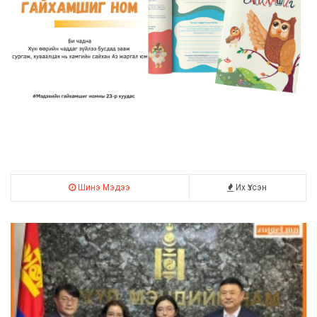
Шинэ Мэдээ
Их Үзсэн