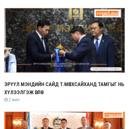
ЭРҮҮЛ МЭНДИЙН САЙД Т.МӨНХСАЙХАНД ТАМГЫГ НЬ
ХҮЛЭЭЛГЭЖ ӨГЛӨӨ
2 жил