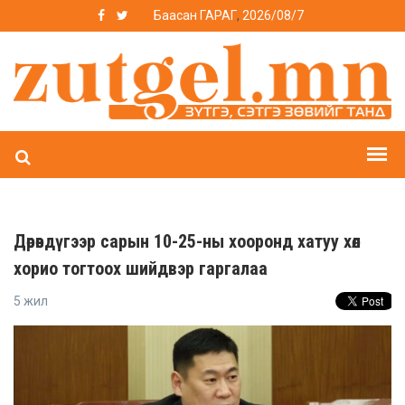
Баасан ГАРАГ
,
2026/08/7
Дөрөвдүгээр сарын 10-25-ны хооронд хатуу хөл
хорио тогтоох шийдвэр гаргалаа
5 жил