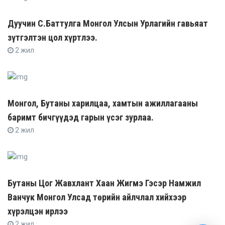
Дуучин С.Баттулга Монгол Улсын Урлагийн гавьяат
зүтгэлтэн цол хүртлээ.
2 жил
Монгол, Бутаны харилцаа, хамтын ажиллагааны
баримт бичгүүдэд гарын үсэг зурлаа.
2 жил
Бутаны Цог Жавхлант Хаан Жигмэ Гэсэр Намжил
Ванчук Монгол Улсад төрийн айлчлал хийхээр
хүрэлцэн ирлээ
2 жил