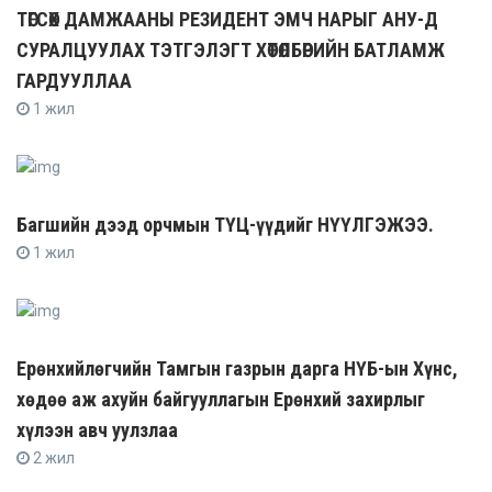
ТӨГСӨХ ДАМЖААНЫ РЕЗИДЕНТ ЭМЧ НАРЫГ АНУ-Д
СУРАЛЦУУЛАХ ТЭТГЭЛЭГТ ХӨТӨЛБӨРИЙН БАТЛАМЖ
ГАРДУУЛЛАА
1 жил
Багшийн дээд орчмын ТҮЦ-үүдийг НҮҮЛГЭЖЭЭ.
1 жил
Ерөнхийлөгчийн Тамгын газрын дарга НҮБ-ын Хүнс,
хөдөө аж ахуйн байгууллагын Ерөнхий захирлыг
хүлээн авч уулзлаа
2 жил