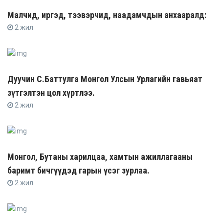
Малчид, иргэд, тээвэрчид, наадамчдын анхааралд:
2 жил
Дуучин С.Баттулга Монгол Улсын Урлагийн гавьяат
зүтгэлтэн цол хүртлээ.
2 жил
Монгол, Бутаны харилцаа, хамтын ажиллагааны
баримт бичгүүдэд гарын үсэг зурлаа.
2 жил