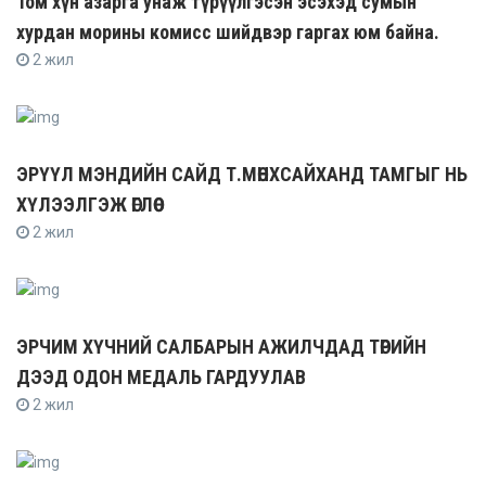
Том хүн азарга унаж түрүүлгэсэн эсэхэд сумын
хурдан морины комисс шийдвэр гаргах юм байна.
2 жил
ЭРҮҮЛ МЭНДИЙН САЙД Т.МӨНХСАЙХАНД ТАМГЫГ НЬ
ХҮЛЭЭЛГЭЖ ӨГЛӨӨ
2 жил
ЭРЧИМ ХҮЧНИЙ САЛБАРЫН АЖИЛЧДАД ТӨРИЙН
ДЭЭД ОДОН МЕДАЛЬ ГАРДУУЛАВ
2 жил