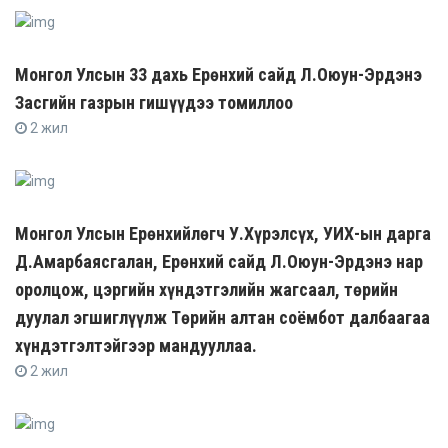
Монгол Улсын 33 дахь Ерөнхий сайд Л.Оюун-Эрдэнэ
Засгийн газрын гишүүдээ томиллоо
2 жил
Монгол Улсын Ерөнхийлөгч У.Хүрэлсүх, УИХ-ын дарга
Д.Амарбаясгалан, Ерөнхий сайд Л.Оюун-Эрдэнэ нар
оролцож, цэргийн хүндэтгэлийн жагсаал, төрийн
дуулал эгшиглүүлж Төрийн алтан соёмбот далбаагаа
хүндэтгэлтэйгээр мандууллаа.
2 жил