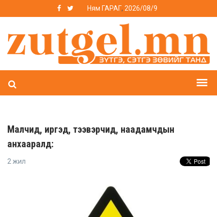
Ням ГАРАГ
,
2026/08/9
Малчид, иргэд, тээвэрчид, наадамчдын
анхааралд:
2 жил