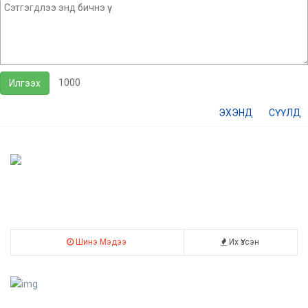
1000
Илгээх
ЭХЭНД
СҮҮЛД
Шинэ Мэдээ
Их Үзсэн