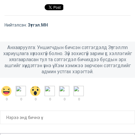
Нийтэлсэн:
Зүтгэл.МН
Анхааруулга: Уншигчдын бичсэн сэтгэгдэлд Зүтгэл.mn
хариуцлага хүлээхгүй болно. Зүй зохисгүй зарим үг, хэллэгийг
хязгаарласан тул та сэтгэгдэл бичихдээ бусдын эрх
ашгийг хүндэтгэн үзнэ үү. Хэм хэмжээ зөрчсөн сэтгэгдлийг
админ устгах хэрэгтэй.
0
0
0
0
0
0