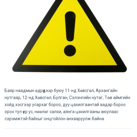
Баяр наадмын өдрүүдээр буюу 11-нд Хөвсгөл, Архангайн
нутгаар, 12-нд Хөвсгөл, Булган, Сэлэнгийн нутаг, Төв аймгийн
хойд хэсгээр усархаг бороо, дуу цахилгаантай аадар бороо
орох тул үер ус, нөөлөг салхи, аянга цахилгааны аюулаас
сэрэмжтэй байхыг онцгойлон анхааруулж байна.