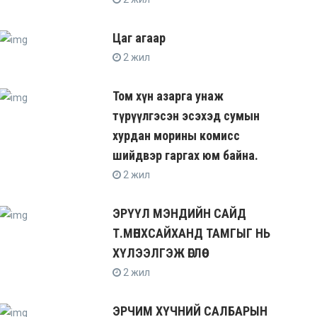
Цаг агаар
2 жил
Том хүн азарга унаж
түрүүлгэсэн эсэхэд сумын
хурдан морины комисс
шийдвэр гаргах юм байна.
2 жил
ЭРҮҮЛ МЭНДИЙН САЙД
Т.МӨНХСАЙХАНД ТАМГЫГ НЬ
ХҮЛЭЭЛГЭЖ ӨГЛӨӨ
2 жил
ЭРЧИМ ХҮЧНИЙ САЛБАРЫН