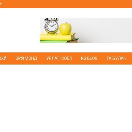
х
ХҮЙ
ЭРҮҮЛ МЭНД
УРЛАГ, СОЁЛ
NG BLOG
ТА БУЛАН