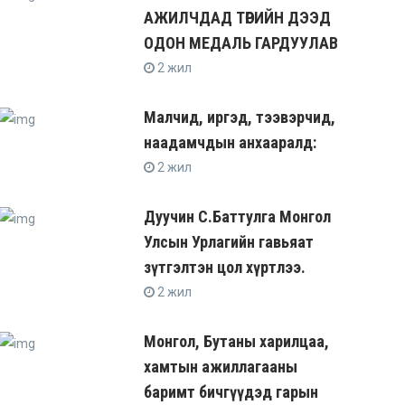
АЖИЛЧДАД ТӨРИЙН ДЭЭД
ОДОН МЕДАЛЬ ГАРДУУЛАВ
2 жил
Малчид, иргэд, тээвэрчид,
наадамчдын анхааралд:
2 жил
Дуучин С.Баттулга Монгол
Улсын Урлагийн гавьяат
зүтгэлтэн цол хүртлээ.
2 жил
Монгол, Бутаны харилцаа,
хамтын ажиллагааны
баримт бичгүүдэд гарын