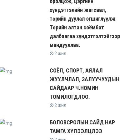
оролцож, цэргийн
хүндэтгэлийн жагсаал,
төрийн дуулал эгшиглүүлж
Төрийн алтан соёмбот
далбаагаа хүндэтгэлтэйгээр
мандууллаа.
2 жил
СОЁЛ, СПОРТ, АЯЛАЛ
ЖУУЛЧЛАЛ, ЗАЛУУЧУУДЫН
САЙДААР Ч.НОМИН
ТОМИЛОГДЛОО.
2 жил
БОЛОВСРОЛЫН САЙД НАР
ТАМГА ХҮЛЭЭЛЦЛЭЭ
2 жил