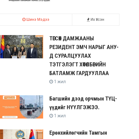
Шинэ Мэдээ
Их Үзсэн
ТӨГСӨХ ДАМЖААНЫ
РЕЗИДЕНТ ЭМЧ НАРЫГ АНУ-
Д СУРАЛЦУУЛАХ
ТЭТГЭЛЭГТ ХӨТӨЛБӨРИЙН
БАТЛАМЖ ГАРДУУЛЛАА
1 жил
Багшийн дээд орчмын ТҮЦ-
үүдийг НҮҮЛГЭЖЭЭ.
1 жил
Ерөнхийлөгчийн Тамгын