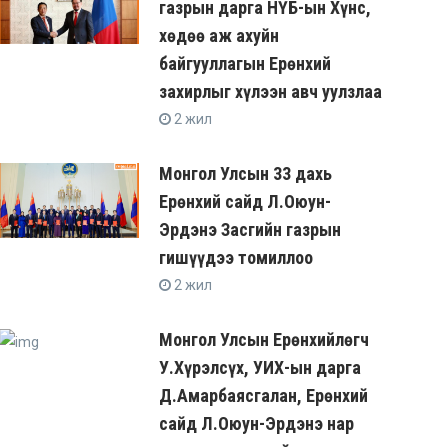
газрын дарга НҮБ-ын Хүнс,
хөдөө аж ахуйн
байгууллагын Ерөнхий
захирлыг хүлээн авч уулзлаа
2 жил
Монгол Улсын 33 дахь
Ерөнхий сайд Л.Оюун-
Эрдэнэ Засгийн газрын
гишүүдээ томиллоо
2 жил
Монгол Улсын Ерөнхийлөгч
У.Хүрэлсүх, УИХ-ын дарга
Д.Амарбаясгалан, Ерөнхий
сайд Л.Оюун-Эрдэнэ нар