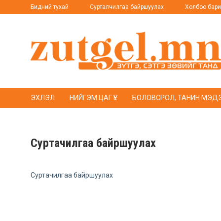
Бидний тухай
Сурталчилгаа байршуулах
Холбоо бари
ЭХЛЭЛ
НИЙГЭМ ЦАГ ҮЕ
БОЛОВСРОЛ, ТАНИН МЭДЭ
Суртачилгаа байршуулах
Суртачилгаа байршуулах