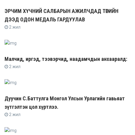
ЭРЧИМ ХҮЧНИЙ САЛБАРЫН АЖИЛЧДАД ТӨРИЙН
ДЭЭД ОДОН МЕДАЛЬ ГАРДУУЛАВ
2 жил
Малчид, иргэд, тээвэрчид, наадамчдын анхааралд:
2 жил
Дуучин С.Баттулга Монгол Улсын Урлагийн гавьяат
зүтгэлтэн цол хүртлээ.
2 жил