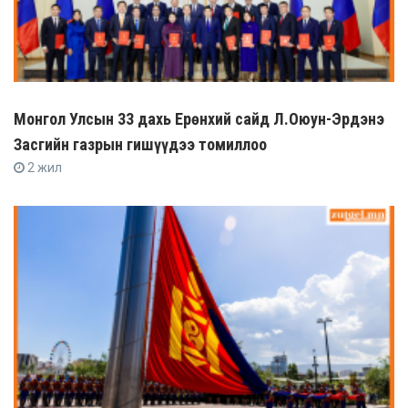
Монгол Улсын 33 дахь Ерөнхий сайд Л.Оюун-Эрдэнэ
Засгийн газрын гишүүдээ томиллоо
2 жил