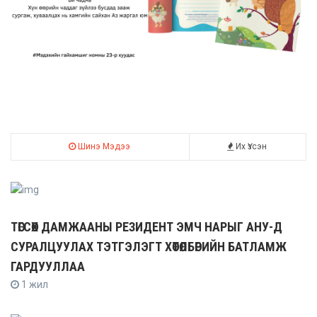
Шинэ Мэдээ
Их Үзсэн
ТӨГСӨХ ДАМЖААНЫ РЕЗИДЕНТ ЭМЧ НАРЫГ АНУ-Д
СУРАЛЦУУЛАХ ТЭТГЭЛЭГТ ХӨТӨЛБӨРИЙН БАТЛАМЖ
ГАРДУУЛЛАА
1 жил