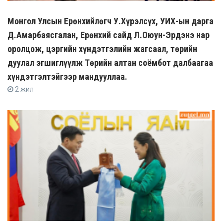
Монгол Улсын Ерөнхийлөгч У.Хүрэлсүх, УИХ-ын дарга
Д.Амарбаясгалан, Ерөнхий сайд Л.Оюун-Эрдэнэ нар
оролцож, цэргийн хүндэтгэлийн жагсаал, төрийн
дуулал эгшиглүүлж Төрийн алтан соёмбот далбаагаа
хүндэтгэлтэйгээр мандууллаа.
2 жил