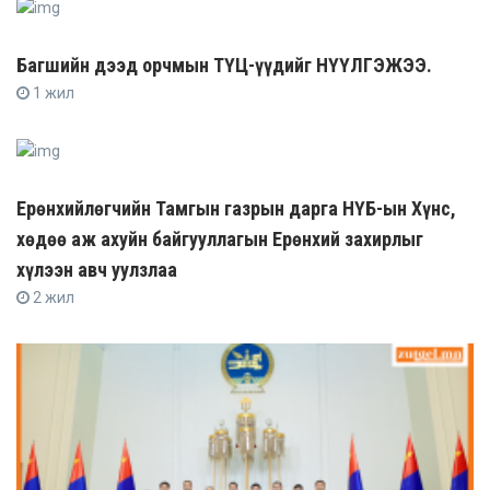
Багшийн дээд орчмын ТҮЦ-үүдийг НҮҮЛГЭЖЭЭ.
1 жил
Ерөнхийлөгчийн Тамгын газрын дарга НҮБ-ын Хүнс,
хөдөө аж ахуйн байгууллагын Ерөнхий захирлыг
хүлээн авч уулзлаа
2 жил