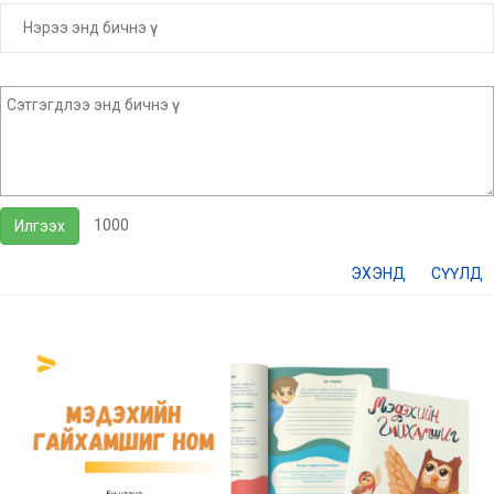
1000
Илгээх
ЭХЭНД
СҮҮЛД