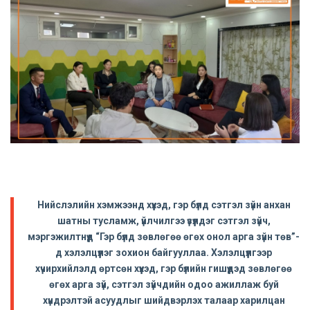
Нийслэлийн хэмжээнд хүүхэд, гэр бүлд сэтгэл зүйн анхан
шатны тусламж, үйлчилгээ үзүүлдэг сэтгэл зүйч,
мэргэжилтнүүд “Гэр бүлд зөвлөгөө өгөх онол арга зүйн төв”-
д хэлэлцүүлэг зохион байгууллаа. Хэлэлцүүлгээр
хүчирхийлэлд өртсөн хүүхэд, гэр бүлийн гишүүдэд зөвлөгөө
өгөх арга зүй, сэтгэл зүйчдийн одоо ажиллаж буй
хүндрэлтэй асуудлыг шийдвэрлэх талаар харилцан