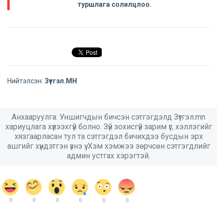
туршлага солилцлоо.
Нийтэлсэн:
Зүтгэл.МН
Анхааруулга: Уншигчдын бичсэн сэтгэгдэлд Зүтгэл.mn
хариуцлага хүлээхгүй болно. Зүй зохисгүй зарим үг, хэллэгийг
хязгаарласан тул та сэтгэгдэл бичихдээ бусдын эрх
ашгийг хүндэтгэн үзнэ үү. Хэм хэмжээ зөрчсөн сэтгэгдлийг
админ устгах хэрэгтэй.
0
0
0
0
0
0