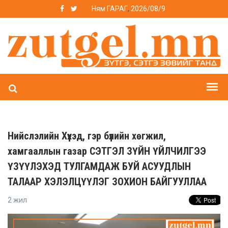
Ням ГАРАГ
,
2026/08/9
Нийслэлийн Хүүхэд, гэр бүлийн хөгжил,
хамгааллын газар СЭТГЭЛ ЗҮЙН ҮЙЛЧИЛГЭЭ
ҮЗҮҮЛЭХЭД ТУЛГАМДАЖ БУЙ АСУУДЛЫН
ТАЛААР ХЭЛЭЛЦҮҮЛЭГ ЗОХИОН БАЙГУУЛЛАА
2 жил