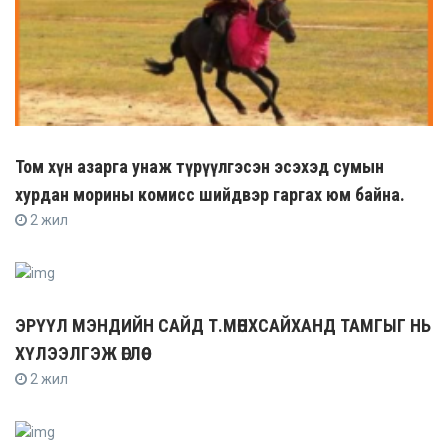
Том хүн азарга унаж түрүүлгэсэн эсэхэд сумын
хурдан морины комисс шийдвэр гаргах юм байна.
2 жил
ЭРҮҮЛ МЭНДИЙН САЙД Т.МӨНХСАЙХАНД ТАМГЫГ НЬ
ХҮЛЭЭЛГЭЖ ӨГЛӨӨ
2 жил