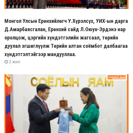
Монгол Улсын Ерөнхийлөгч У.Хүрэлсүх, УИХ-ын дарга
Д.Амарбаясгалан, Ерөнхий сайд Л.Оюун-Эрдэнэ нар
оролцож, цэргийн хүндэтгэлийн жагсаал, төрийн
дуулал эгшиглүүлж Төрийн алтан соёмбот далбаагаа
хүндэтгэлтэйгээр мандууллаа.
2 жил