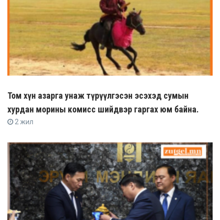
Том хүн азарга унаж түрүүлгэсэн эсэхэд сумын
хурдан морины комисс шийдвэр гаргах юм байна.
2 жил