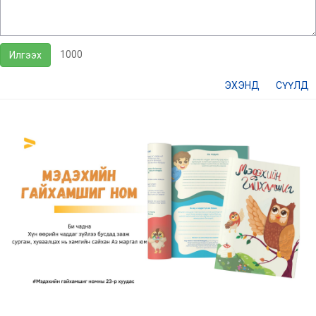
1000
Илгээх
ЭХЭНД
СҮҮЛД