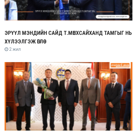
ЭРҮҮЛ МЭНДИЙН САЙД Т.МӨНХСАЙХАНД ТАМГЫГ НЬ
ХҮЛЭЭЛГЭЖ ӨГЛӨӨ
2 жил