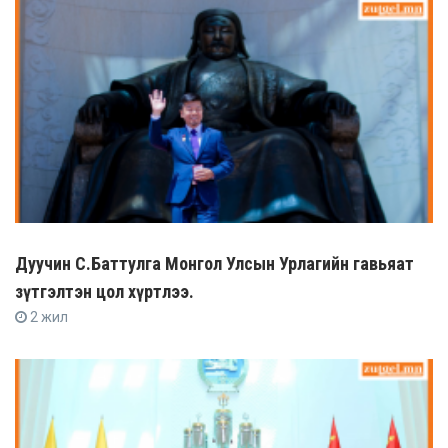
Дуучин С.Баттулга Монгол Улсын Урлагийн гавьяат
зүтгэлтэн цол хүртлээ.
2 жил