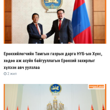
Ерөнхийлөгчийн Тамгын газрын дарга НҮБ-ын Хүнс,
хөдөө аж ахуйн байгууллагын Ерөнхий захирлыг
хүлээн авч уулзлаа
2 жил