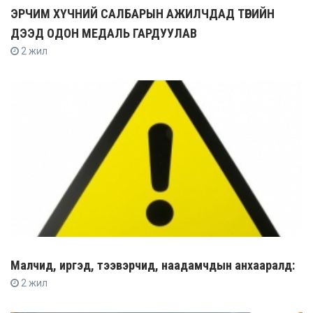
ЭРЧИМ ХҮЧНИЙ САЛБАРЫН АЖИЛЧДАД ТӨРИЙН
ДЭЭД ОДОН МЕДАЛЬ ГАРДУУЛАВ
2 жил
Малчид, иргэд, тээвэрчид, наадамчдын анхааралд:
2 жил