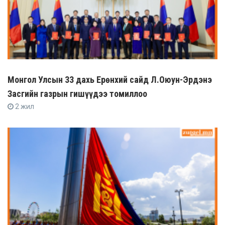
Монгол Улсын 33 дахь Ерөнхий сайд Л.Оюун-Эрдэнэ
Засгийн газрын гишүүдээ томиллоо
2 жил