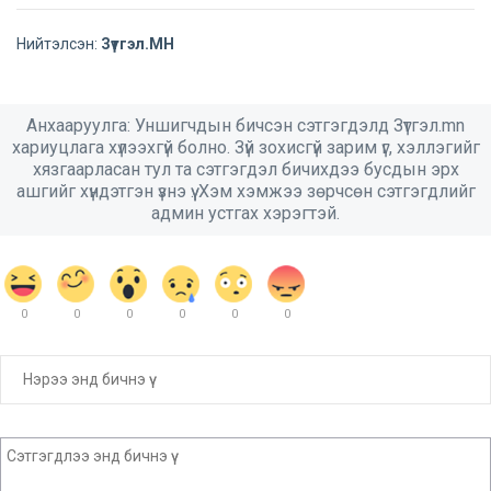
Нийтэлсэн:
Зүтгэл.МН
Анхааруулга: Уншигчдын бичсэн сэтгэгдэлд Зүтгэл.mn
хариуцлага хүлээхгүй болно. Зүй зохисгүй зарим үг, хэллэгийг
хязгаарласан тул та сэтгэгдэл бичихдээ бусдын эрх
ашгийг хүндэтгэн үзнэ үү. Хэм хэмжээ зөрчсөн сэтгэгдлийг
админ устгах хэрэгтэй.
0
0
0
0
0
0