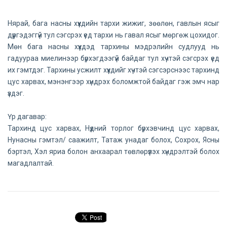
Нярай, бага насны хүүхдийн тархи жижиг, зөөлөн, гавлын ясыг
дүүргэдэггүй тул сэгсрэх үед тархи нь гавал ясыг мөргөж цохидог.
Мөн бага насны хүүхдэд тархины мэдрэлийн судлууд нь
гадуураа миелинээр бүрхэгдээгүй байдаг тул хүчтэй сэгсрэх үед
их гэмтдэг. Тархины усжилт хүүхдийг хүчтэй сэгсэрснээс тархинд
цус харвах, мэнэнгээр хүндрэх боломжтой байдаг гэж эмч нар
үздэг.
Үр дагавар:
Тархинд цус харвах, Нүдний торлог бүрхэвчинд цус харвах,
Нунасны гэмтэл/ саажилт, Татаж унадаг болох, Сохрох, Ясны
бэртэл, Хэл яриа болон анхаарал төвлөрүүлэх хүндрэлтэй болох
магадлалтай.