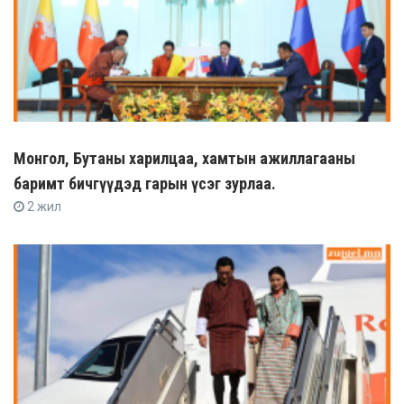
Монгол, Бутаны харилцаа, хамтын ажиллагааны
баримт бичгүүдэд гарын үсэг зурлаа.
2 жил