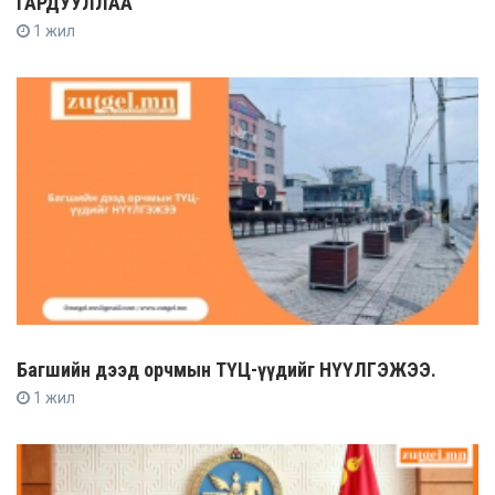
ГАРДУУЛЛАА
1 жил
Багшийн дээд орчмын ТҮЦ-үүдийг НҮҮЛГЭЖЭЭ.
1 жил