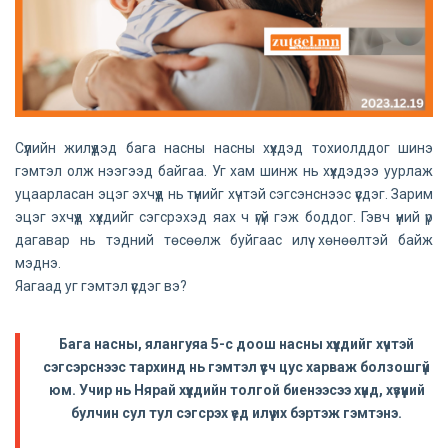
Сүүлийн жилүүдэд бага насны насны хүүхдэд тохиолддог шинэ
гэмтэл олж нээгээд байгаа. Уг хам шинж нь хүүхдэдээ уурлаж
уцаарласан эцэг эхчүүд нь түүнийг хүчтэй сэгсэнснээс үүсдэг. Зарим
эцэг эхчүүд хүүхдийг сэгсрэхэд яах ч үгүй гэж боддог. Гэвч үүний үр
дагавар нь тэдний төсөөлж буйгаас илүү хөнөөлтэй байж
мэднэ.
Яагаад уг гэмтэл үүсдэг вэ?
Бага насны, ялангуяа 5-с доош насны хүүхдийг хүчтэй
сэгсэрснээс тархинд нь гэмтэл үүсч цус харваж болзошгүй
юм. Учир нь Нярай хүүхдийн толгой биенээсээ хүнд, хүзүүний
булчин сул тул сэгсрэх үед илүү их бэртэж гэмтэнэ.