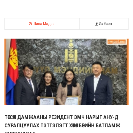
Шинэ Мэдээ
Их Үзсэн
ТӨГСӨХ ДАМЖААНЫ РЕЗИДЕНТ ЭМЧ НАРЫГ АНУ-Д
СУРАЛЦУУЛАХ ТЭТГЭЛЭГТ ХӨТӨЛБӨРИЙН БАТЛАМЖ