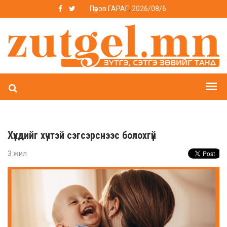
Пүрэв ГАРАГ
,
2026/08/6
Хүүхдийг хүчтэй сэгсэрснээс болохгүй
3 жил